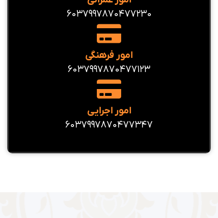
6037997870477230
امور فرهنگی
6037997870477123
امور اجرایی
6037997870477347