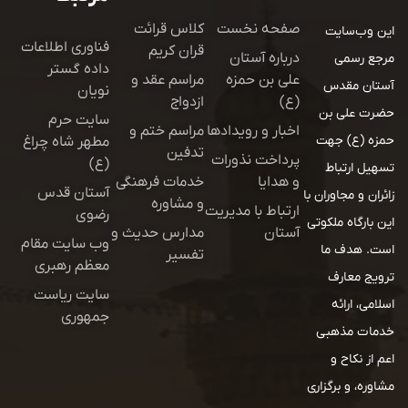
صفحه نخست
کلاس قرائت
این وب‌سایت
فناوری اطلاعات
قران کریم
درباره آستان
مرجع رسمی
داده گستر
علی بن حمزه
مراسم عقد و
آستان مقدس
نویان
(ع)
ازدواج
حضرت علی بن
سایت حرم
اخبار و رویدادها
مراسم ختم و
حمزه (ع) جهت
مطهر شاه چراغ
تدفین
پرداخت نذورات
(ع)
تسهیل ارتباط
و هدایا
خدمات فرهنگی
آستان قدس
زائران و مجاوران با
و مشاوره
ارتباط با مدیریت
رضوی
این بارگاه ملکوتی
آستان
مدارس حدیث و
وب سایت مقام
است. هدف ما
تفسیر
معظم رهبری
ترویج معارف
سایت ریاست
اسلامی، ارائه
جمهوری
خدمات مذهبی
اعم از نکاح و
مشاوره، و برگزاری