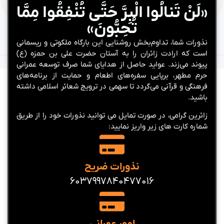
«لَنْ تَنالُوا الْبِرَّ حَتَّى تُنْفِقُوا مِمَّا
تُحِبُّونَ»
نذورات شما، تداوم‌بخش روشنایی این بارگاه ملکوتی و ریسمانی
است که ارادت زائران را به آستان حضرت علی بن حمزه (ع)
پیوند می‌زند. عواید حاصل از هدایای شما صرف توسعه عمرانی
حرم مطهر، برپایی سفره‌های اطعام و حمایت از برنامه‌های
فرهنگی و قرآنی می‌گردد تا سهمی در ترویج شعائر اسلامی داشته
باشید.
زائرین گرامی، در صورت تمایل می توانید نذورات خود را از طریق
شماره کارت های زیر واریز نمایید:
نذورات ضریح
6037997840477016
امور عمرانی