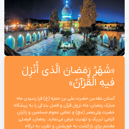
«شَهْرُ رَمَضانَ الَّذی أُنْزِلَ
فیهِ الْقُرْآنُ»
آستان مقدس حضرت علی بن حمزه (ع) فرا رسیدن ماه
مبارک رمضان، ماه نزول قرآن و فصل بندگی را به پیشگاه
حضرت ولی‌عصر (عج) و تمامی عموم مسلمین و زائران
گرامی تبریک و تهنیت عرض می‌نماید. رمضان، فرصتی
مغتنم برای بازگشت به خویشتن و تقرب به درگاه