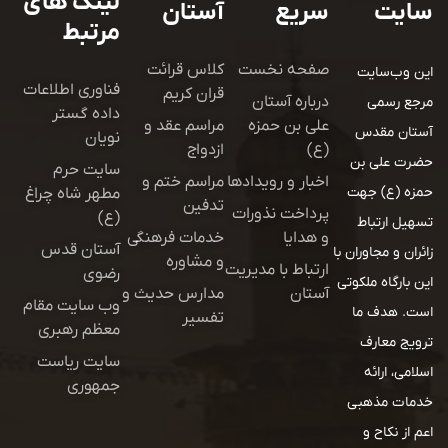
لینک های
سایت
سریع
آستان
مرتبط
صفحه نخست
کلاس قرائت
این وب‌سایت
فناوری اطلاعات
قران کریم
درباره آستان
مرجع رسمی
داده گستر
علی بن حمزه
مراسم عقد و
آستان مقدس
نویان
(ع)
ازدواج
حضرت علی بن
سایت حرم
اخبار و رویدادها
مراسم ختم و
حمزه (ع) جهت
مطهر شاه چراغ
تدفین
پرداخت نذورات
(ع)
تسهیل ارتباط
و هدایا
خدمات فرهنگی
آستان قدس
زائران و مجاوران با
و مشاوره
ارتباط با مدیریت
رضوی
این بارگاه ملکوتی
آستان
مدارس حدیث و
وب سایت مقام
است. هدف ما
تفسیر
معظم رهبری
ترویج معارف
سایت ریاست
اسلامی، ارائه
جمهوری
خدمات مذهبی
اعم از نکاح و